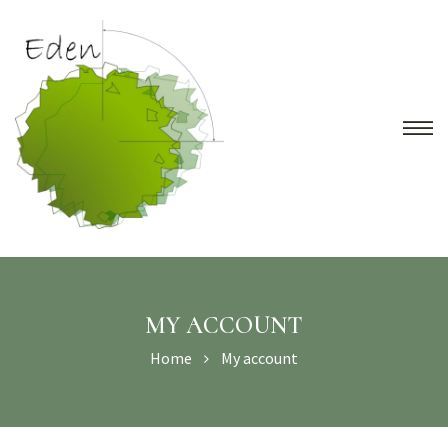
elagages
MY ACCOUNT
Home
My account