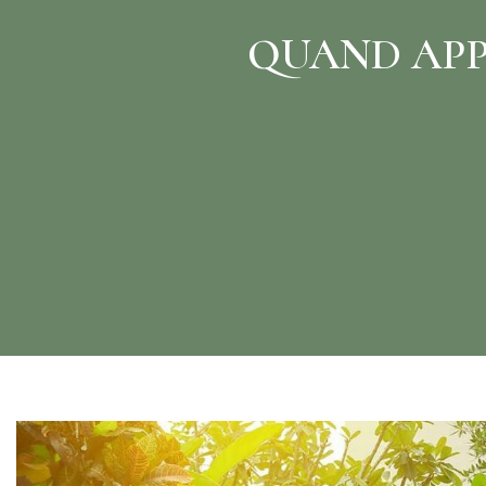
QUAND APP
es