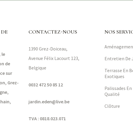
 DE
CONTACTEZ-NOUS
NOS SERVI
Aménagemen
1390
Grez-Doiceau,
 le
Avenue Félix Lacourt 123,
Entretien De 
ion de
Belgique
Terrasse En B
ice sur
Exotiques
on, Grez-
0032 472 50 85 12
Palissades En
gne,
Qualité
hain,
jardin.eden@live.be
Clôture
TVA :
0818.023.071