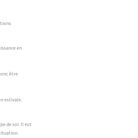
ations
oissance en
donc être
n estivale.
e de sol. Il est
ituation.