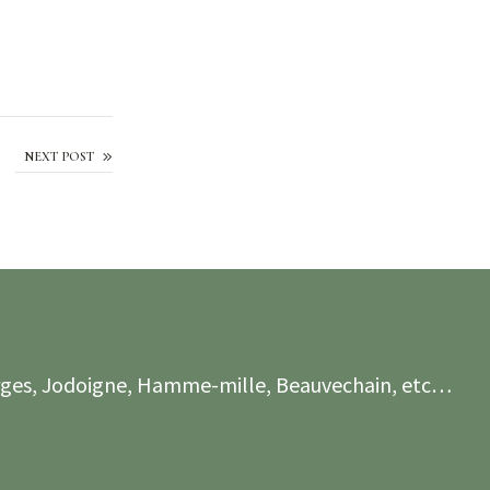
iver en Belgique
NEXT POST
ierges, Jodoigne, Hamme-mille, Beauvechain, etc…