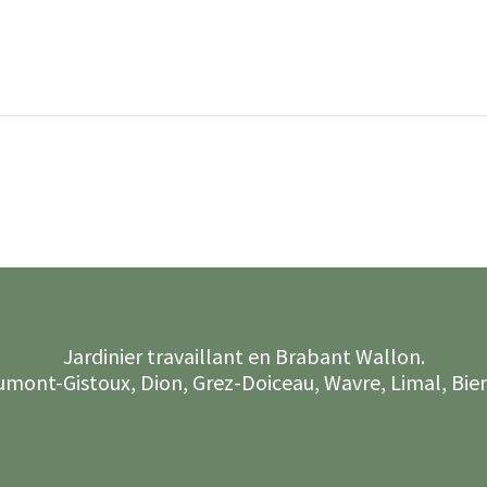
Liste des plus beaux érables à cult
Jardinier travaillant en Brabant Wallon.
Chaumont-Gistoux, Dion, Grez-Doiceau, Wavre, Limal, B